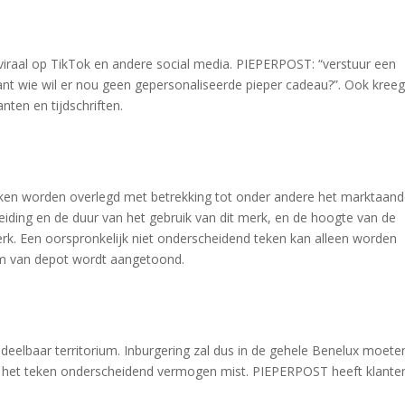
raal op TikTok en andere social media. PIEPERPOST: “verstuur een
t wie wil er nou geen gepersonaliseerde pieper cadeau?”. Ook kreeg
ten en tijdschriften.
ken worden overlegd met betrekking tot onder andere het marktaand
reiding en de duur van het gebruik van dit merk, en de hoogte van de
k. Een oorspronkelijk niet onderscheidend teken kan alleen worden
um van depot wordt aangetoond.
ndeelbaar territorium. Inburgering zal dus in de gehele Benelux moete
r het teken onderscheidend vermogen mist. PIEPERPOST heeft klanten