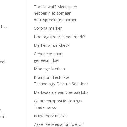
Tocilizuwat? Medicijnen
hebben niet zomaar
onuitspreekbare namen
 het
Corona-merken
Hoe registreer je een merk?
Merkenwintercheck
Generieke naam
geneesmiddel
eel
Moedige Merken
Brainport TechLaw
Technology Dispute Solutions
Merkwaarde van voetbalclubs
Waardepropositie Konings
Trademarks
n
Is uw merk uniek?
 in
Zakelijke Mediation: wel of