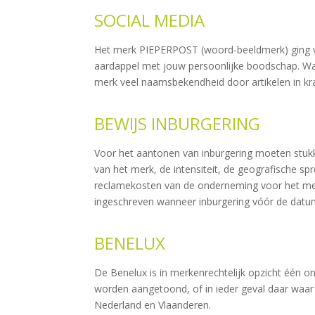
SOCIAL MEDIA
Het merk PIEPERPOST (woord-beeldmerk) ging vi
aardappel met jouw persoonlijke boodschap. Wan
merk veel naamsbekendheid door artikelen in kran
BEWIJS INBURGERING
Voor het aantonen van inburgering moeten stuk
van het merk, de intensiteit, de geografische sp
reclamekosten van de onderneming voor het mer
ingeschreven wanneer inburgering vóór de dat
BENELUX
De Benelux is in merkenrechtelijk opzicht één o
worden aangetoond, of in ieder geval daar waa
Nederland en Vlaanderen.